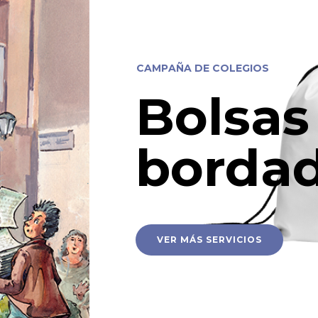
C
A
M
P
A
Ñ
A
D
E
C
O
L
E
G
I
O
S
Bolsas
borda
VER MÁS SERVICIOS