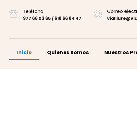
Teléfono
Correo elect
977 66 03 65 / 618 66 84 47
vialliure@via
Inicio
Quienes Somos
Nuestros P