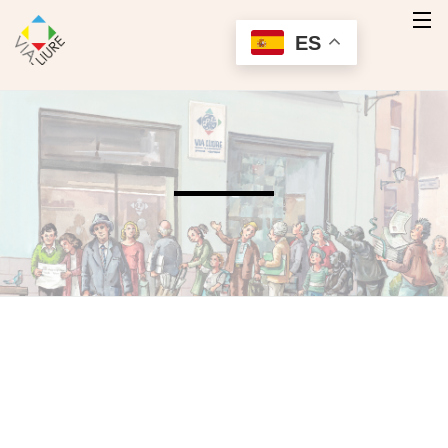
ES
Inicio
Quienes Somos
Nuestros Productos
Servicios
Contacto
Contactar