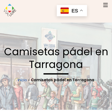
ES
Inicio
Quienes Somos
Camisetas pádel en
Nuestros Productos
Tarragona
Servicios
Contacto
Inicio
»
Camisetas pádel en Tarragona
Contactar