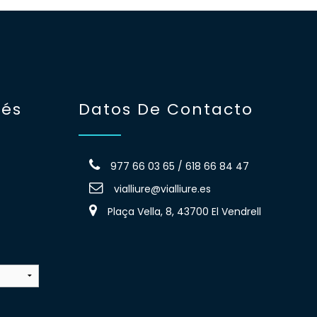
rés
Datos De Contacto
977 66 03 65 / 618 66 84 47
vialliure@vialliure.es
Plaça Vella, 8, 43700 El Vendrell