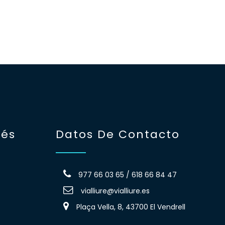
rés
Datos De Contacto
977 66 03 65 / 618 66 84 47
vialliure@vialliure.es
Plaça Vella, 8, 43700 El Vendrell