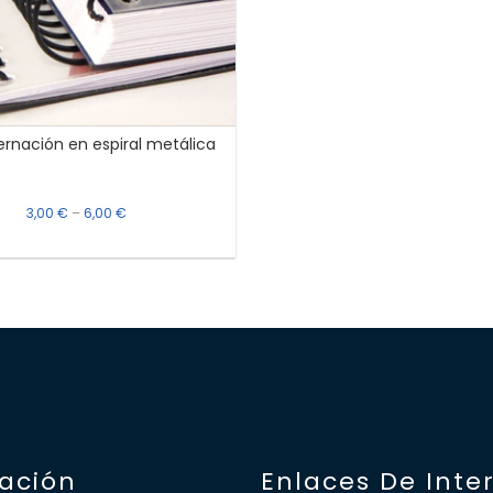
rnación en espiral metálica
3,00
€
–
6,00
€
ación
Enlaces De Inte