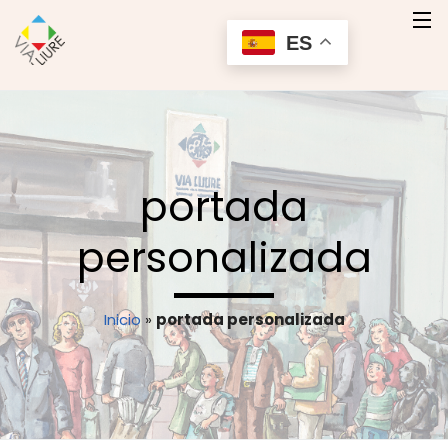
ES
Inicio
Quienes Somos
portada
Nuestros Productos
personalizada
Servicios
Contacto
Inicio
»
portada personalizada
Contactar