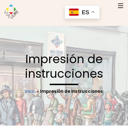
ES
Inicio
Quienes Somos
Impresión de
Nuestros Productos
instrucciones
Servicios
Contacto
Inicio
»
Impresión de instrucciones
Contactar