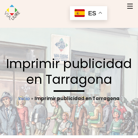
ES
Inicio
Quienes Somos
Imprimir publicidad
Nuestros Productos
en Tarragona
Servicios
Contacto
Inicio
»
Imprimir publicidad en Tarragona
Contactar