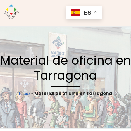
ES
Inicio
Quienes Somos
Material de oficina en
Nuestros Productos
Tarragona
Servicios
Contacto
Inicio
»
Material de oficina en Tarragona
Contactar