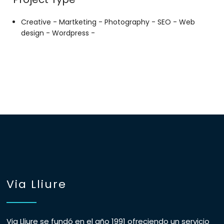
Creative -
Martketing -
Photography -
SEO -
Web
design -
Wordpress -
Via Lliure
Via Lliure se fundó en el año 1991 ofreciendo un servicio