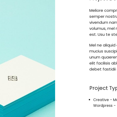
Meliore compr
semper nostru
vivendum nam i
volumus, mel 
est. Usu te s
Mel ne aliquid
mucius suscip
unum quaeren
elit facilisis
debet fastidii
Project Ty
Creative -
M
Wordpress -