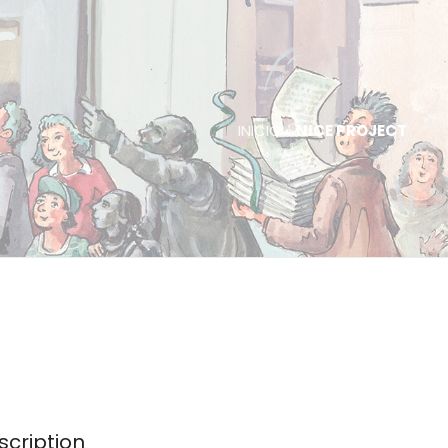
INICIO
»
NICE PROJECT
scription