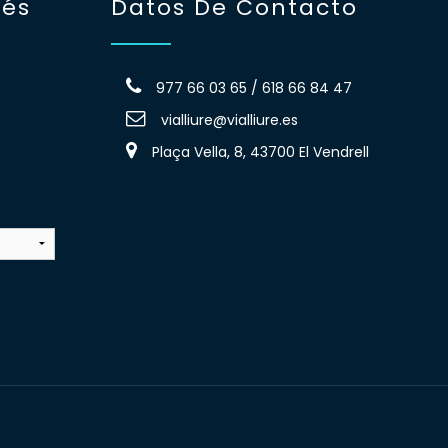
rés
Datos De Contacto
977 66 03 65 / 618 66 84 47
vialliure@vialliure.es
Plaça Vella, 8, 43700 El Vendrell