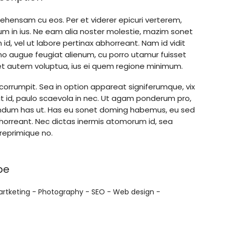
ehensam cu eos. Per et viderer epicuri verterem,
m in ius. Ne eam alia noster molestie, mazim sonet
d, vel ut labore pertinax abhorreant. Nam id vidit
no augue feugiat alienum, cu porro utamur fuisset
tet autem voluptua, ius ei quem regione minimum.
 corrumpit. Sea in option appareat signiferumque, vix
it id, paulo scaevola in nec. Ut agam ponderum pro,
dum has ut. Has eu sonet doming habemus, eu sed
 abhorreant. Nec dictas inermis atomorum id, sea
 reprimique no.
pe
artketing -
Photography -
SEO -
Web design -