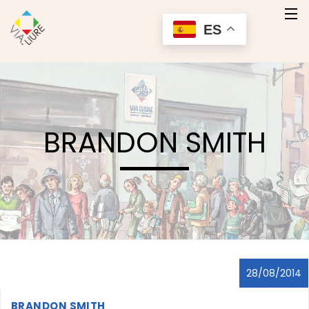
ES
Inicio
Quienes Somos
BRANDON SMITH
Nuestros Productos
Servicios
Contacto
Contactar
28/08/2014
BRANDON SMITH