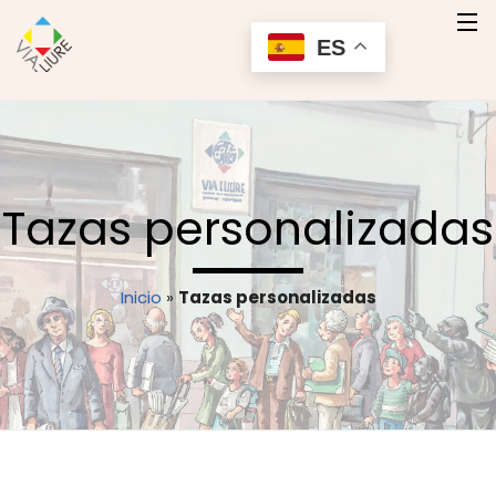
ES
Inicio
Quienes Somos
Tazas personalizadas
Nuestros Productos
Servicios
Inicio
»
Tazas personalizadas
Contacto
Contactar